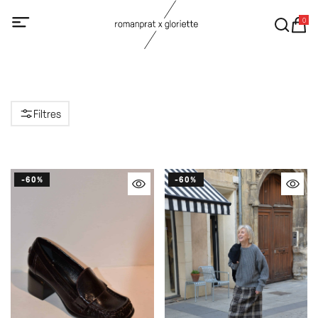
0
Filtres
-60%
-60%