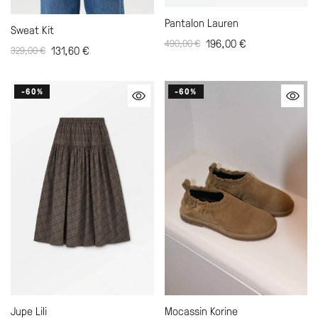
Pantalon Lauren
Sweat Kit
196,00
€
490,00
€
131,60
€
329,00
€
-60%
-60%
Mocassin Korine
Jupe Lili