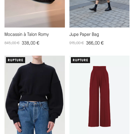
Mocassin à Talon Romy
Jupe Paper Bag
338,00
€
366,00
€
845,00
€
915,00
€
RUPTURE
RUPTURE