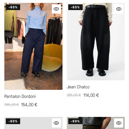
-60%
-60%
Jean Chalco
114,00
€
285,00
€
Pantalon Dordoni
154,00
€
385,00
€
-60%
-60%