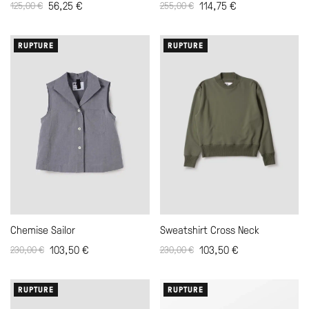
56,25
€
114,75
€
125,00
€
255,00
€
RUPTURE
RUPTURE
Chemise Sailor
Sweatshirt Cross Neck
103,50
€
103,50
€
230,00
€
230,00
€
RUPTURE
RUPTURE