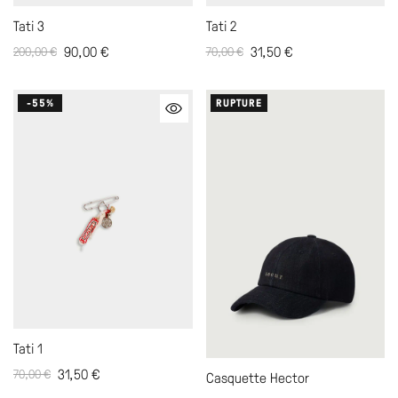
Tati 3
Tati 2
90,00
€
31,50
€
200,00
€
70,00
€
-55%
RUPTURE
Tati 1
31,50
€
70,00
€
Casquette Hector