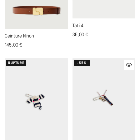
Tati 4
35,00
€
Ceinture Ninon
145,00
€
RUPTURE
-55%