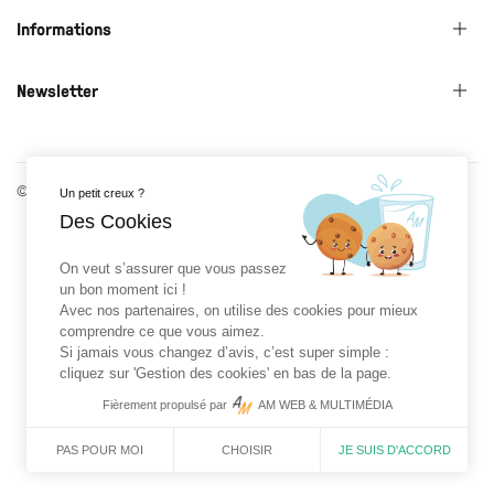
Informations
Newsletter
© 2026 Roman Prat x Gloriette - Réalisé par
AM WEB & MULTIMÉDIA
Un petit creux ?
Des Cookies
On veut s’assurer que vous passez
un bon moment ici !
Avec nos partenaires, on utilise des cookies pour mieux
comprendre ce que vous aimez.
Si jamais vous changez d’avis, c’est super simple :
cliquez sur 'Gestion des cookies' en bas de la page.
Fièrement propulsé par
AM WEB & MULTIMÉDIA
CHOISIR
JE SUIS D'ACCORD
PAS POUR MOI