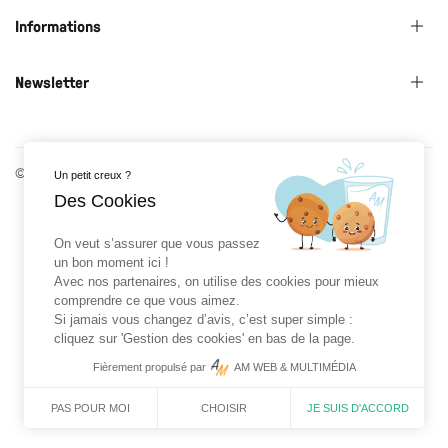
Informations
Newsletter
© 2026 Roman Prat x Gloriette - Réalisé par
AM WEB & MULTIMÉDIA
Un petit creux ?
Des Cookies
On veut s’assurer que vous passez
un bon moment ici !
Avec nos partenaires, on utilise des cookies pour mieux
comprendre ce que vous aimez.
Si jamais vous changez d’avis, c’est super simple :
cliquez sur 'Gestion des cookies' en bas de la page.
Fièrement propulsé par
AM WEB & MULTIMÉDIA
CHOISIR
JE SUIS D'ACCORD
PAS POUR MOI