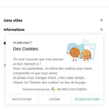
Liens utiles
Informations
Newsletter
Un petit creux ?
Des Cookies
On veut s’assurer que vous passez
un bon moment ici !
© 2026 Roman Prat x Gloriette - Réalisé par
AM WEB & MULTIMÉDIA
Avec nos partenaires, on utilise des cookies pour mieux
comprendre ce que vous aimez.
Si jamais vous changez d’avis, c’est super simple :
cliquez sur 'Gestion des cookies' en bas de la page.
Fièrement propulsé par
AM WEB & MULTIMÉDIA
CHOISIR
JE SUIS D'ACCORD
PAS POUR MOI