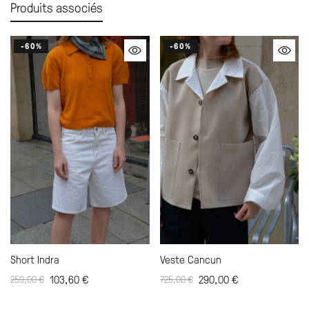
Produits associés
-60%
-60%
Short Indra
Veste Cancun
103,60
€
290,00
€
259,00
€
725,00
€