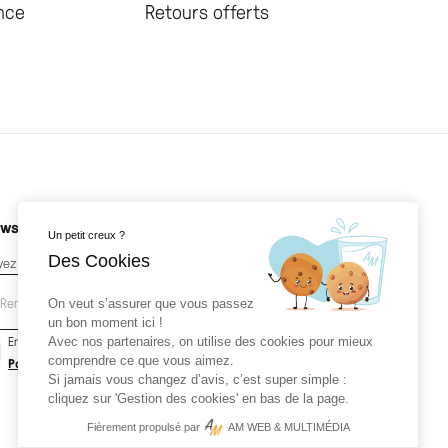
ance
Retours offerts
wsletter
Un petit creux ?
Des Cookies
yez les premiers au courant de nos nouveautés
On veut s’assurer que vous passez
un bon moment ici !
En soumettant votre email, vous acceptez la
Avec nos partenaires, on utilise des cookies pour mieux
comprendre ce que vous aimez.
Politique de confidentialité
ainsi que les
Mentions légales
.
Si jamais vous changez d’avis, c’est super simple :
cliquez sur 'Gestion des cookies' en bas de la page.
Fièrement propulsé par
AM WEB & MULTIMÉDIA