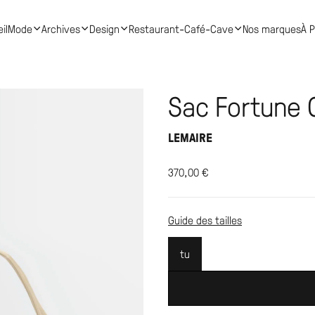
il
Mode
Archives
Design
Restaurant-Café-Cave
Nos marques
À 
Sac Fortune C
LEMAIRE
370,00
€
Guide des tailles
tu