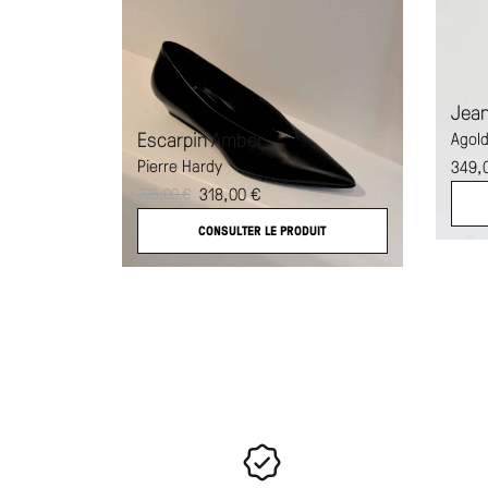
Jean
Escarpin Amber
Agol
Pierre Hardy
349,
318,00
€
795,00
€
CONSULTER LE PRODUIT