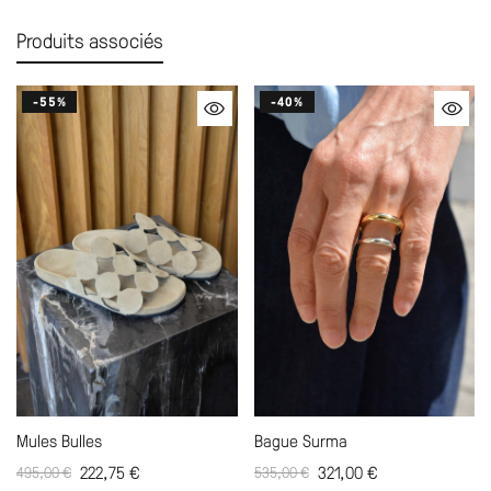
Produits associés
-55%
-40%
Mules Bulles
Bague Surma
222,75
€
321,00
€
495,00
€
535,00
€