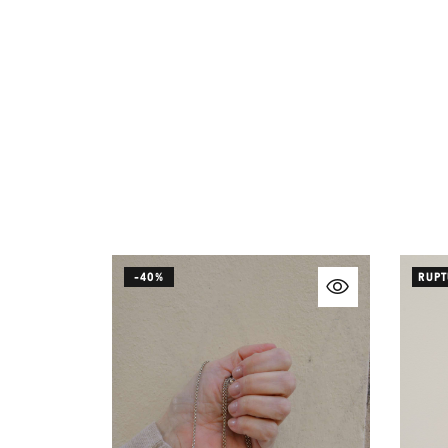
-40%
RUPT