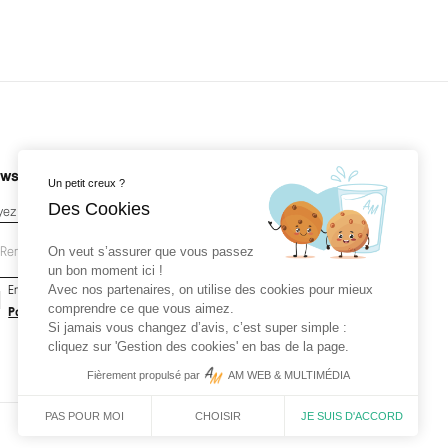
wsletter
Un petit creux ?
Des Cookies
yez les premiers au courant de nos nouveautés
On veut s’assurer que vous passez
un bon moment ici !
En soumettant votre email, vous acceptez la
Avec nos partenaires, on utilise des cookies pour mieux
comprendre ce que vous aimez.
Politique de confidentialité
ainsi que les
Mentions légales
.
Si jamais vous changez d’avis, c’est super simple :
cliquez sur 'Gestion des cookies' en bas de la page.
Fièrement propulsé par
AM WEB & MULTIMÉDIA
CHOISIR
JE SUIS D'ACCORD
PAS POUR MOI