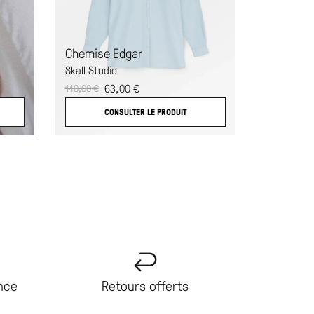
Veste Ta
Chemise Edgar
Studio Nic
Skall Studio
1
63,00
€
355,00
€
140,00
€
CO
CONSULTER LE PRODUIT
ance
Retours offerts