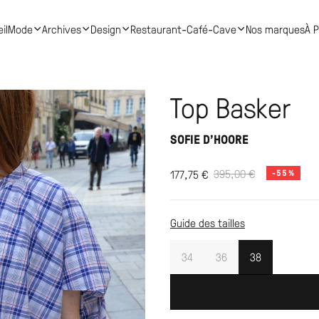
il
Mode
Archives
Design
Restaurant-Café-Cave
Nos marques
À 
Top Basker
SOFIE D'HOORE
395,00
€
177,75
€
-55%
Guide des tailles
34
36
38