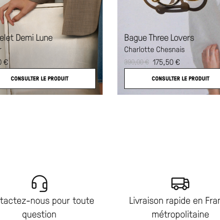
Bague Three Lovers
elet Demi Lune
Charlotte Chesnais
r
175,50
€
0
€
390,00
€
CONSULTER LE PRODUIT
CONSULTER LE PRODUIT
tactez-nous pour toute
Livraison rapide en Fr
question
métropolitaine