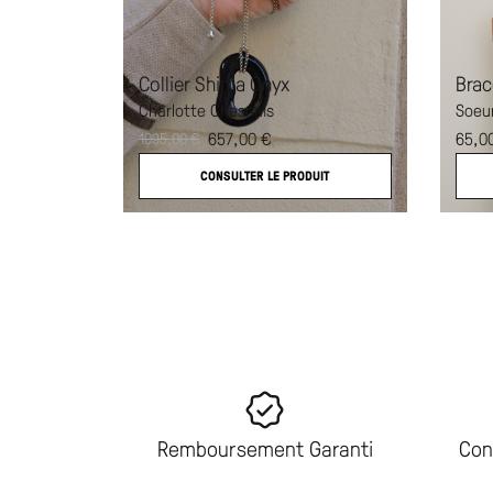
Collier Shima Onyx
Brac
Charlotte Chesnais
Soeu
657,00
€
65,0
1095,00
€
CONSULTER LE PRODUIT
Remboursement Garanti
Con