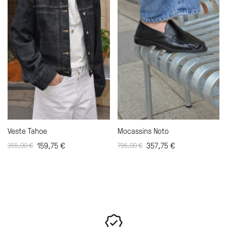
Veste Tahoe
Mocassins Noto
159,75
€
357,75
€
355,00
€
795,00
€