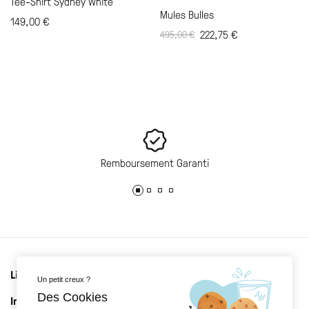
Tee-Shirt Sydney White
Mules Bulles
149,00
€
222,75
€
495,00
€
Remboursement Garanti
Liens utiles
Un petit creux ?
Des Cookies
Informations