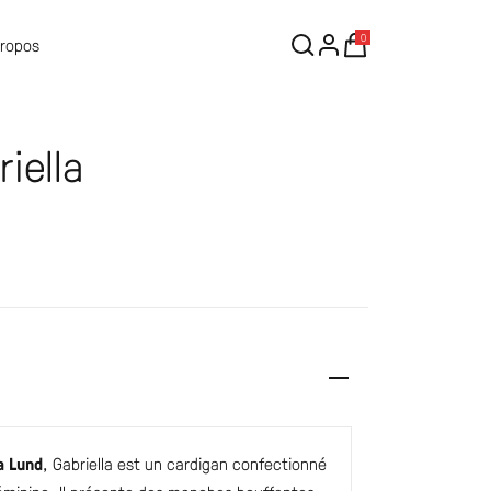
0
Propos
iella
a Lund
, Gabriella est un cardigan confectionné