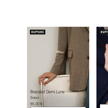
RUPTURE
RUPT
Bagu
Bracelet Demi Lune
Soeu
Soeur
145,
65,00
€