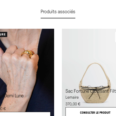
Produits associés
URE
Sac Fortune Croissant Filt
e Demi Lune
Lemaire
r
370,00
€
00
€
CONSULTER LE PRODUIT