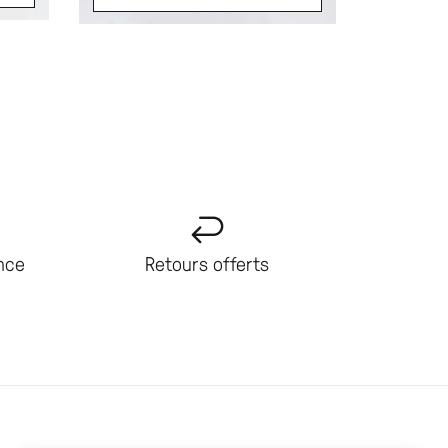
CO
ance
Retours offerts