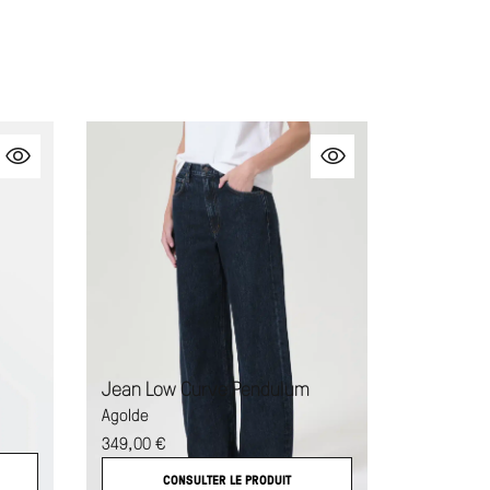
Jean Low Curve Pendulum
Ballerine
Agolde
Soeur
349,00
€
275,00
€
CONSULTER LE PRODUIT