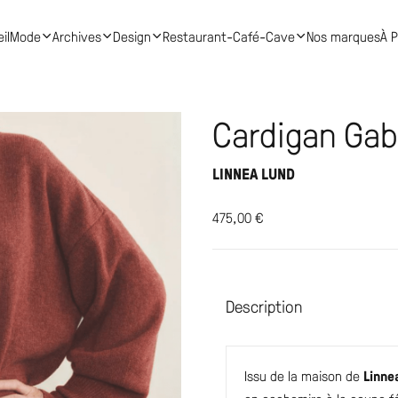
il
Mode
Archives
Design
Restaurant-Café-Cave
Nos marques
À 
Cardigan Gabr
LINNEA LUND
475,00
€
Description
Issu de la maison de
Linne