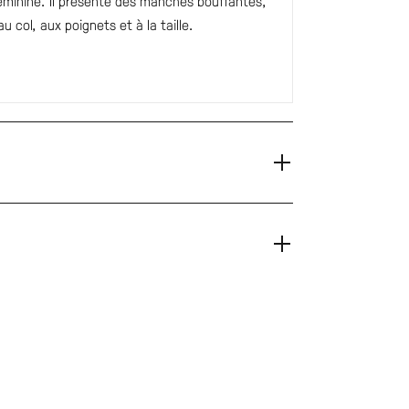
éminine. Il présente des manches bouffantes,
u col, aux poignets et à la taille.