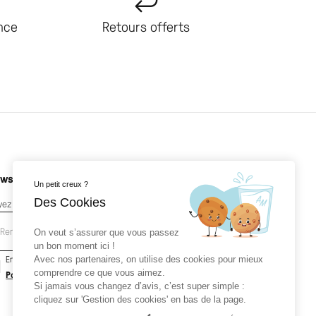
ance
Retours offerts
wsletter
Un petit creux ?
Des Cookies
yez les premiers au courant de nos nouveautés
On veut s’assurer que vous passez
un bon moment ici !
En soumettant votre email, vous acceptez la
Avec nos partenaires, on utilise des cookies pour mieux
comprendre ce que vous aimez.
Politique de confidentialité
ainsi que les
Mentions légales
.
Si jamais vous changez d’avis, c’est super simple :
cliquez sur 'Gestion des cookies' en bas de la page.