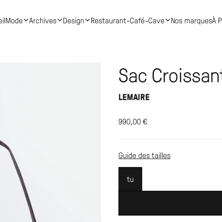
il
Mode
Archives
Design
Restaurant-Café-Cave
Nos marques
À 
Sac Croissan
LEMAIRE
990,00
€
Guide des tailles
tu