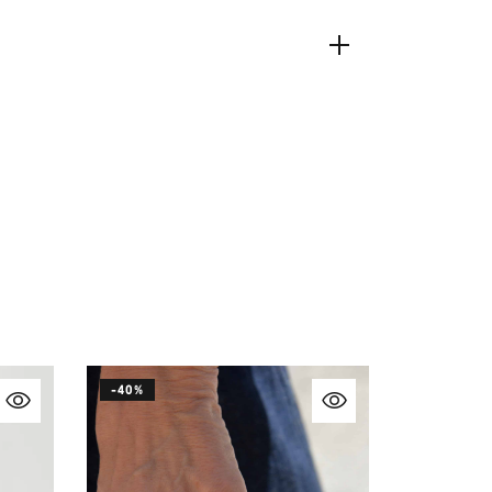
-40%
-55%