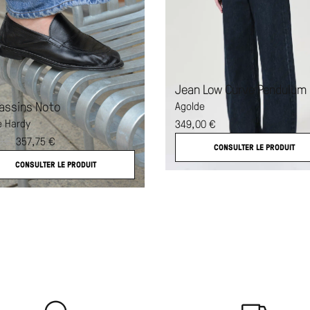
Jean Low Curve Pendulum
assins Noto
Agolde
e Hardy
349,00
€
357,75
€
0
€
CONSULTER LE PRODUIT
CONSULTER LE PRODUIT