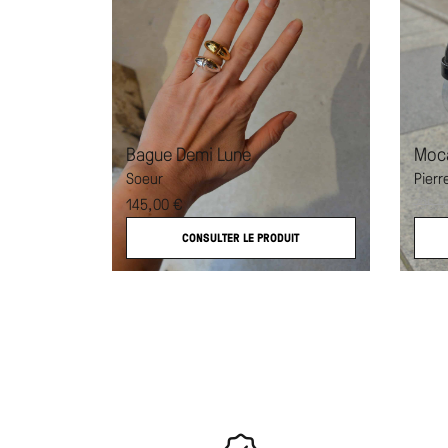
Bague Demi Lune
Moc
Soeur
Pierr
145,00
€
795,0
CONSULTER LE PRODUIT