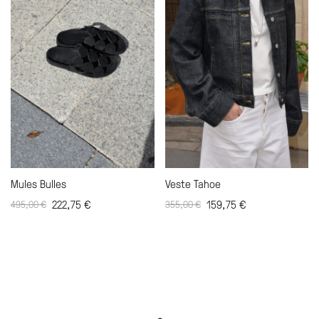
Mules Bulles
Veste Tahoe
222,75
€
159,75
€
495,00
€
355,00
€